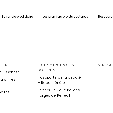
lidaire – Arts et Cultu
La foncière solidaire
Les premiers projets soutenus
Ressourc
es
ES-NOUS ?
LES PREMIERS PROJETS
DEVENEZ A
SOUTENUS
e – Genèse
Hospitalité de la beauté
eurs – les
– Roquesérière
Le tiers-lieu culturel des
naires
Forges de Perreuil