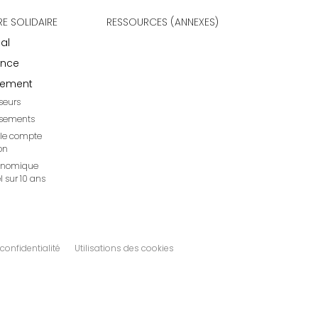
RE SOLIDAIRE
RESSOURCES (ANNEXES)
al
nce
nement
sseurs
issements
t le compte
on
onomique
l sur 10 ans
 confidentialité
Utilisations des cookies