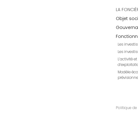
LA FONCIÈ
Objet soci
Gouverna
Fonction
Les investi
Les invest
L’activité e
d’exploitati
Modèle éc
prévisionne
Politique de