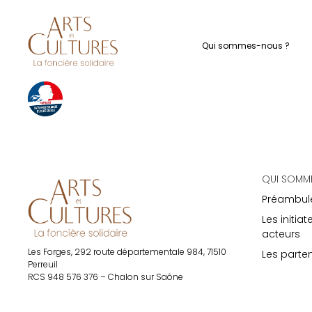
La Foncière So
Qui sommes-nous ?
La Foncière Solidaire – Arts et Cultur
QUI SOMM
Préambul
Les initiat
acteurs
Les Forges, 292 route départementale 984, 71510
Les parte
Perreuil
RCS 948 576 376 – Chalon sur Saône