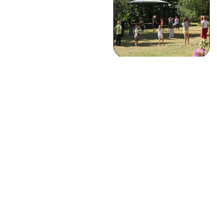
Un placement qui fait sens
La Foncière solidaire Arts et Cultures se situe à la croisée de l’épargne
solidaire, de l’immobilier et de l’engagement culturel.
Elle collecte de l’épargne citoyenne pour soutenir des lieux artistiques
et culturels à forte valeur patrimoniale, là où sont des espaces
vivants de rencontre, de création et de lien social, ouverts à tous les
publics, et plus particulièrement à ceux qui sont éloignés des arts et
de la culture.
Elle vient renforcer l’immobilier de structures solidaires existantes en
offrant un cadre structuré et un outil robuste pour mobiliser l’épargne.
L’art, une responsabilité, un appel à l’action