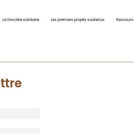
lidaire – Arts et Cultu
La foncière solidaire
Les premiers projets soutenus
Ressourc
ettre