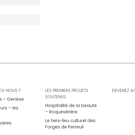
es
ES-NOUS ?
LES PREMIERS PROJETS
DEVENEZ A
SOUTENUS
e – Genèse
Hospitalité de la beauté
eurs – les
– Roquesérière
Le tiers-lieu culturel des
naires
Forges de Perreuil